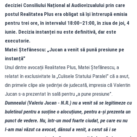
deciziei Consiliului Național al Audiovizualului prin care
postul Realitatea Plus era obligat să își întrerupă emisia
pentru trei ore, în intervalul 18:00–21:00, în ziua de joi, 4
iunie. Decizia instanței nu este definitivă, dar este
executorie.
Matei Ștefănescu: „Jucan a venit să pună presiune pe
instanță”
Unul dintre avocații Realitatea Plus, Matei Ștefănescu, a
relatat în exclusivitate la „Culisele Statului Paralel” că a avut,
din primele clipe ale ședinței de judecată, impresia că Valentin
Jucan s‑a prezentat în sală pentru „a pune presiune”.
Dumnealui (Valeriu Jucan - N.R.) nu a venit să se legitimeze cu
buletinul pentru a susține o alocuțiune, pentru a‑și prezenta un
punct de vedere. Nu, într‑un mod foarte ciudat, pe care eu nu
l‑am mai văzut ca avocat, dânsul a venit, a cerut să i se