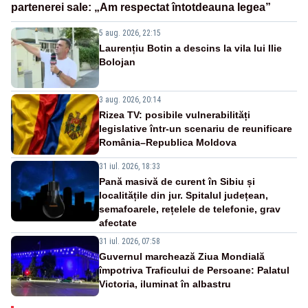
partenerei sale: „Am respectat întotdeauna legea”
5 aug. 2026, 22:15
Laurențiu Botin a descins la vila lui Ilie
Bolojan
3 aug. 2026, 20:14
Rizea TV: posibile vulnerabilități
legislative într-un scenariu de reunificare
România–Republica Moldova
31 iul. 2026, 18:33
Pană masivă de curent în Sibiu și
localitățile din jur. Spitalul județean,
semafoarele, rețelele de telefonie, grav
afectate
31 iul. 2026, 07:58
Guvernul marchează Ziua Mondială
împotriva Traficului de Persoane: Palatul
Victoria, iluminat în albastru