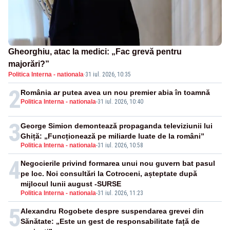
Gheorghiu, atac la medici: „Fac grevă pentru
majorări?”
Politica Interna - nationala
·
31 iul. 2026, 10:35
2
România ar putea avea un nou premier abia în toamnă
Politica Interna - nationala
-
31 iul. 2026, 10:40
3
George Simion demontează propaganda televiziunii lui
Ghiță: „Funcționează pe miliarde luate de la români”
Politica Interna - nationala
-
31 iul. 2026, 10:58
4
Negocierile privind formarea unui nou guvern bat pasul
pe loc. Noi consultări la Cotroceni, așteptate după
mijlocul lunii august -SURSE
Politica Interna - nationala
-
31 iul. 2026, 11:23
5
Alexandru Rogobete despre suspendarea grevei din
Sănătate: „Este un gest de responsabilitate față de