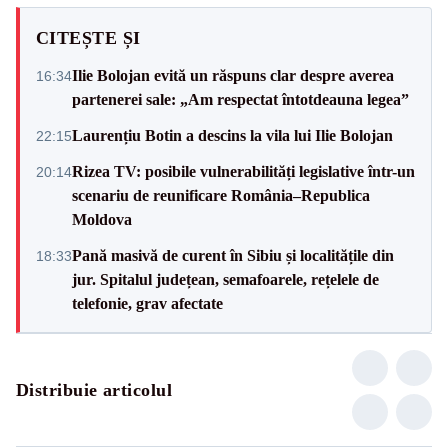
CITEȘTE ȘI
Ilie Bolojan evită un răspuns clar despre averea
16:34
partenerei sale: „Am respectat întotdeauna legea”
Laurențiu Botin a descins la vila lui Ilie Bolojan
22:15
Rizea TV: posibile vulnerabilități legislative într-un
20:14
scenariu de reunificare România–Republica
Moldova
Pană masivă de curent în Sibiu și localitățile din
18:33
jur. Spitalul județean, semafoarele, rețelele de
telefonie, grav afectate
Distribuie articolul