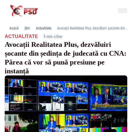
Acasă
Știri
Actualitate
Avocații Realitatea Plus, dezvăluiri șocante din ședința de judecată cu CNA: Părea că vor să pună presiune pe instanță
·
ACTUALITATE
5 min citire
Avocații Realitatea Plus, dezvăluiri
șocante din ședința de judecată cu CNA:
Părea că vor să pună presiune pe
instanță