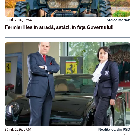
30 iul. 2026, 07:54
Stoica Marian
Fermierii ies în stradă, astăzi, în fața Guvernului!
30 iul. 2026, 07:51
Realitatea din PSD