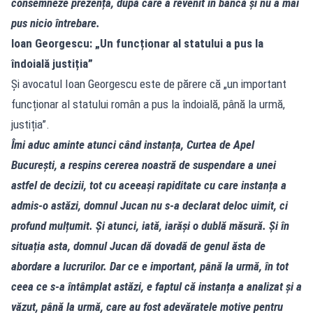
consemneze prezența, după care a revenit în bancă și nu a mai
pus nicio întrebare.
Ioan Georgescu: „Un funcționar al statului a pus la
îndoială justiția”
Și avocatul Ioan Georgescu este de părere că „un important
funcționar al statului român a pus la îndoială, până la urmă,
justiția”.
Îmi aduc aminte atunci când instanța, Curtea de Apel
București, a respins cererea noastră de suspendare a unei
astfel de decizii, tot cu aceeași rapiditate cu care instanța a
admis‑o astăzi, domnul Jucan nu s‑a declarat deloc uimit, ci
profund mulțumit. Și atunci, iată, iarăși o dublă măsură. Și în
situația asta, domnul Jucan dă dovadă de genul ăsta de
abordare a lucrurilor. Dar ce e important, până la urmă, în tot
ceea ce s‑a întâmplat astăzi, e faptul că instanța a analizat și a
văzut, până la urmă, care au fost adevăratele motive pentru