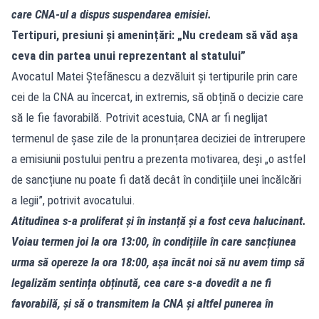
care CNA‑ul a dispus suspendarea emisiei.
Tertipuri, presiuni și amenințări: „Nu credeam să văd așa
ceva din partea unui reprezentant al statului”
Avocatul Matei Ștefănescu a dezvăluit și tertipurile prin care
cei de la CNA au încercat, in extremis, să obțină o decizie care
să le fie favorabilă. Potrivit acestuia, CNA ar fi neglijat
termenul de șase zile de la pronunțarea deciziei de întrerupere
a emisiunii postului pentru a prezenta motivarea, deși „o astfel
de sancțiune nu poate fi dată decât în condițiile unei încălcări
a legii”, potrivit avocatului.
Atitudinea s‑a proliferat și în instanță și a fost ceva halucinant.
Voiau termen joi la ora 13:00, în condițiile în care sancțiunea
urma să opereze la ora 18:00, așa încât noi să nu avem timp să
legalizăm sentința obținută, cea care s‑a dovedit a ne fi
favorabilă, și să o transmitem la CNA și altfel punerea în