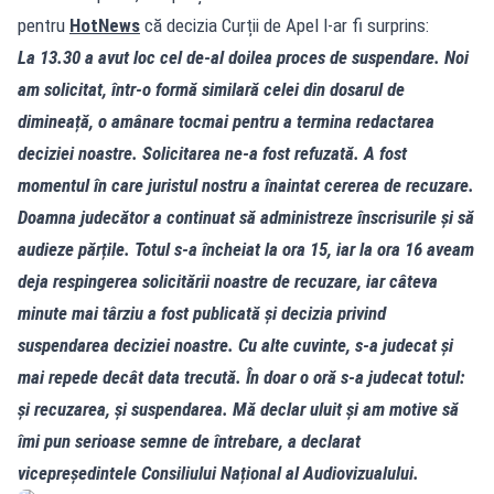
pentru
HotNews
că decizia Curții de Apel l‑ar fi surprins:
La 13.30 a avut loc cel de‑al doilea proces de suspendare. Noi
am solicitat, într‑o formă similară celei din dosarul de
dimineață, o amânare tocmai pentru a termina redactarea
deciziei noastre. Solicitarea ne‑a fost refuzată. A fost
momentul în care juristul nostru a înaintat cererea de recuzare.
Doamna judecător a continuat să administreze înscrisurile și să
audieze părțile. Totul s‑a încheiat la ora 15, iar la ora 16 aveam
deja respingerea solicitării noastre de recuzare, iar câteva
minute mai târziu a fost publicată și decizia privind
suspendarea deciziei noastre. Cu alte cuvinte, s‑a judecat și
mai repede decât data trecută. În doar o oră s‑a judecat totul:
și recuzarea, și suspendarea. Mă declar uluit și am motive să
îmi pun serioase semne de întrebare, a declarat
vicepreședintele Consiliului Național al Audiovizualului.