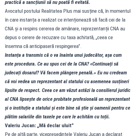
practică a sancțiunii să nu poată fi evitată.
Avocatul postului Realitatea Plus mai susține că, în momentul
în care instanța a realizat ce intenționează să facă cei de la
CNA și a respins cererea de amânare, reprezentanții CNA au
depus o cerere de recuzare cu taxa achitată, „ceea ce
însemna că anticipaseră respingerea”.
Instanța a transmis că o va înainta unui judecător, așa cum
este procedura. Ce au spus cei de la CNA? «Continuați să
judecați dosarul? Vă facem plângere penală.» Eu nu credeam
că voi vedea un reprezentant al statului cu asemenea susțineri
lipsite de respect. Ceea ce am văzut astăzi la consilierul juridic
al CNA lipsește de orice probitate profesională un reprezentant
și o instituție a statului și este bine să știe și oamenii pentru ce
plătim salariile din taxele pe care le achităm cu toții.
Valeriu Jucan: „Mă declar uluit”
Pe de altă parte, vicepreședintele Valeriu Jucan a declarat