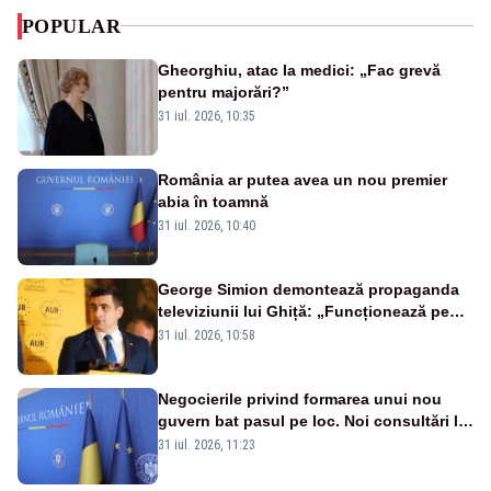
POPULAR
Gheorghiu, atac la medici: „Fac grevă
pentru majorări?”
31 iul. 2026, 10:35
România ar putea avea un nou premier
abia în toamnă
31 iul. 2026, 10:40
George Simion demontează propaganda
televiziunii lui Ghiță: „Funcționează pe
miliarde luate de la români”
31 iul. 2026, 10:58
Negocierile privind formarea unui nou
guvern bat pasul pe loc. Noi consultări la
Cotroceni, așteptate după mijlocul lunii
31 iul. 2026, 11:23
august -SURSE