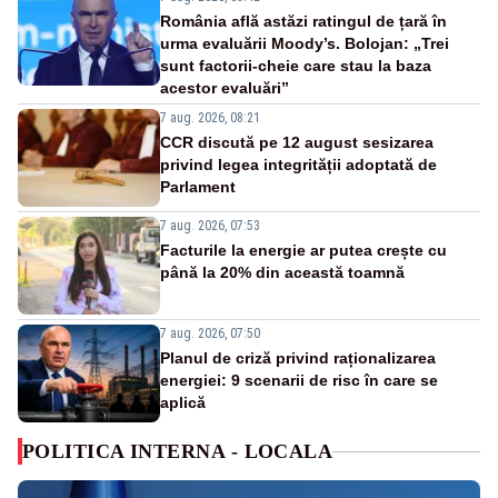
România află astăzi ratingul de țară în
urma evaluării Moody’s. Bolojan: „Trei
sunt factorii-cheie care stau la baza
acestor evaluări”
7 aug. 2026, 08:21
CCR discută pe 12 august sesizarea
privind legea integrității adoptată de
Parlament
7 aug. 2026, 07:53
Facturile la energie ar putea crește cu
până la 20% din această toamnă
7 aug. 2026, 07:50
Planul de criză privind raționalizarea
energiei: 9 scenarii de risc în care se
aplică
POLITICA INTERNA - LOCALA