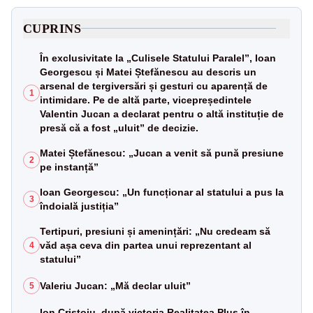
CUPRINS
În exclusivitate la „Culisele Statului Paralel”, Ioan
Georgescu și Matei Ștefănescu au descris un
arsenal de tergiversări și gesturi cu aparență de
1
intimidare. Pe de altă parte, vicepreședintele
Valentin Jucan a declarat pentru o altă instituție de
presă că a fost „uluit” de decizie.
Matei Ștefănescu: „Jucan a venit să pună presiune
2
pe instanță”
Ioan Georgescu: „Un funcționar al statului a pus la
3
îndoială justiția”
Tertipuri, presiuni și amenințări: „Nu credeam să
văd așa ceva din partea unui reprezentant al
4
statului”
Valeriu Jucan: „Mă declar uluit”
5
Ion Cristoiu, după victoria Realitatea Plus în