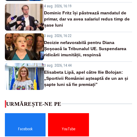
4 aug. 2026, 16:19
Dominic Fritz își păstrează mandatul de
primar, dar va avea salariul redus timp de
șase luni
3 aug. 2026, 16:22
Decizie nefavorabilă pentru Diana
Șoșoacă la Tribunalul UE. Suspendarea
ridicării imunității, respinsă
3 aug. 2026, 14:44
Elisabeta Lipă, apel către Ilie Bolojan:
„Sportivii României așteaptă de un an și
șapte luni să fie premiați”
URMĂREȘTE-NE PE
Facebook
YouTube