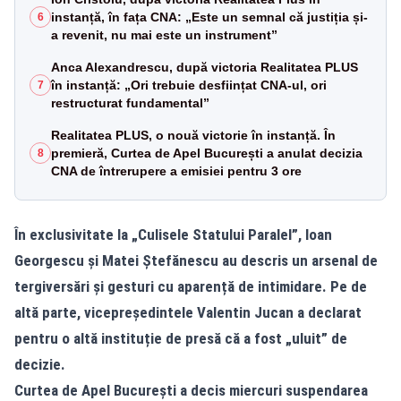
instanță, în fața CNA: „Este un semnal că justiția și-
6
a revenit, nu mai este un instrument”
Anca Alexandrescu, după victoria Realitatea PLUS
în instanță: „Ori trebuie desființat CNA-ul, ori
7
restructurat fundamental”
Realitatea PLUS, o nouă victorie în instanță. În
premieră, Curtea de Apel București a anulat decizia
8
CNA de întrerupere a emisiei pentru 3 ore
În exclusivitate la „Culisele Statului Paralel”, Ioan
Georgescu și Matei Ștefănescu au descris un arsenal de
tergiversări și gesturi cu aparență de intimidare. Pe de
altă parte, vicepreședintele Valentin Jucan a declarat
pentru o altă instituție de presă că a fost „uluit” de
decizie.
Curtea de Apel București a decis miercuri suspendarea