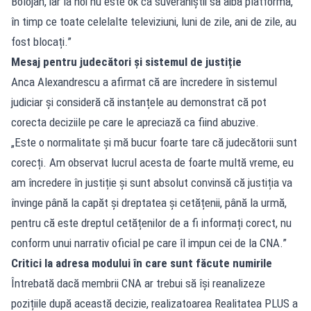
Bolojan, iar la noi nu este ok ca suveraniștii să aibă platformă,
în timp ce toate celelalte televiziuni, luni de zile, ani de zile, au
fost blocați.”
Mesaj pentru judecători și sistemul de justiție
Anca Alexandrescu a afirmat că are încredere în sistemul
judiciar și consideră că instanțele au demonstrat că pot
corecta deciziile pe care le apreciază ca fiind abuzive.
„Este o normalitate și mă bucur foarte tare că judecătorii sunt
corecți. Am observat lucrul acesta de foarte multă vreme, eu
am încredere în justiție și sunt absolut convinsă că justiția va
învinge până la capăt și dreptatea și cetățenii, până la urmă,
pentru că este dreptul cetățenilor de a fi informați corect, nu
conform unui narrativ oficial pe care îl impun cei de la CNA.”
Critici la adresa modului în care sunt făcute numirile
Întrebată dacă membrii CNA ar trebui să își reanalizeze
pozițiile după această decizie, realizatoarea Realitatea PLUS a