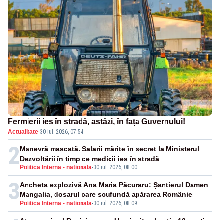
Fermierii ies în stradă, astăzi, în fața Guvernului!
Actualitate
·
30 iul. 2026, 07:54
2
Manevră mascată. Salarii mărite în secret la Ministerul
Dezvoltării în timp ce medicii ies în stradă
Politica Interna - nationala
-
30 iul. 2026, 08:00
3
Ancheta explozivă Ana Maria Păcuraru: Șantierul Damen
Mangalia, dosarul care scufundă apărarea României
Politica Interna - nationala
-
30 iul. 2026, 08:09