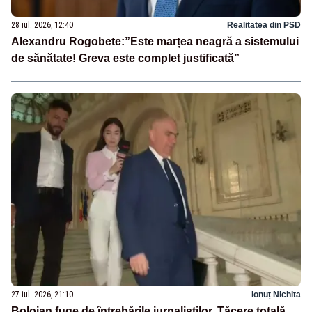
28 iul. 2026, 12:40
Realitatea din PSD
Alexandru Rogobete:”Este marțea neagră a sistemului
de sănătate! Greva este complet justificată”
27 iul. 2026, 21:10
Ionuț Nichita
Bolojan fuge de întrebările jurnaliștilor. Tăcere totală