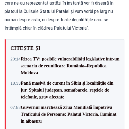
care ne-au reprezentat astăzi în instanță vor fi diseară în
platoul la Culisele Statului Paralel și vom vorbi pe larg nu
numai despre asta, ci despre toate ilegalitățile care se
întâmplă chiar în clădirea Palatului Victoria”.
CITEȘTE ȘI
Rizea TV: posibile vulnerabilități legislative într-un
20:14
scenariu de reunificare România–Republica
Moldova
Pană masivă de curent în Sibiu și localitățile din
18:33
jur. Spitalul județean, semafoarele, rețelele de
telefonie, grav afectate
Guvernul marchează Ziua Mondială împotriva
07:58
Traficului de Persoane: Palatul Victoria, iluminat
în albastru