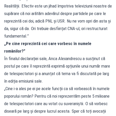
Realității. Efectiv este un jihad împotriva televiziunii noastre de
supărare că noi arătăm adevărul despre partidele pe care le
reprezintă cei doi, adică PNL și USR. Nu ne vom opri din asta și
da, sigur că da. Ori trebuie desființat CNA-ul, ori restructurat
fundamental.”
„Pe cine reprezintă cei care vorbesc în numele
românilor?”
În finalul declarației sale, Anca Alexandrescu a susținut că
postul pe care îl reprezintă exprimă opțiunile unui număr mare
de telespectatori și a anunțat că tema va fi discutată pe larg
în ediția emisiunii sale.
„Cine i-a ales pe ei pe acele funcții ca să vorbească în numele
poporului român? Pentru că noi reprezentăm peste 5 milioane
de telespectatori care au votat cu suveraniștii. O să vorbesc
diseară pe larg și despre lucrul acesta. Sper că toți avocații