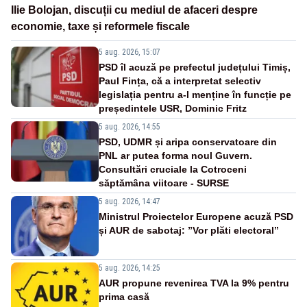
Ilie Bolojan, discuții cu mediul de afaceri despre
economie, taxe și reformele fiscale
5 aug. 2026, 15:07
PSD îl acuză pe prefectul județului Timiș,
Paul Fința, că a interpretat selectiv
legislația pentru a-l menține în funcție pe
președintele USR, Dominic Fritz
5 aug. 2026, 14:55
PSD, UDMR și aripa conservatoare din
PNL ar putea forma noul Guvern.
Consultări cruciale la Cotroceni
săptămâna viitoare - SURSE
5 aug. 2026, 14:47
Ministrul Proiectelor Europene acuză PSD
și AUR de sabotaj: ”Vor plăti electoral”
5 aug. 2026, 14:25
AUR propune revenirea TVA la 9% pentru
prima casă