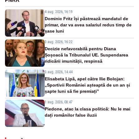
PNRR”
4 aug. 2026, 16:19
Dominic Fritz își păstrează mandatul de
primar, dar va avea salariul redus timp de
șase luni
3 aug. 2026, 16:22
Decizie nefavorabilă pentru Diana
Șoșoacă la Tribunalul UE. Suspendarea
ridicării imunității, respinsă
3 aug. 2026, 14:44
Elisabeta Lipă, apel către Ilie Bolojan:
„Sportivii României așteaptă de un an și
șapte luni să fie premiați”
1 aug. 2026, 08:47
Piedone, atac la clasa politică: Nu le mai
dați românilor false iluzii