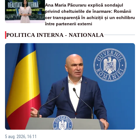
Ana Maria Păcuraru explică sondajul
privind cheltuielile de înarmare: Românii
cer transparență în achiziții și un echilibru
între partenerii externi
POLITICA INTERNA - NATIONALA
5 aug. 2026, 16:11