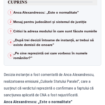
CUPRINS
Anca Alexandrescu: „Este o normalitate”
1
Mesaj pentru judecători și sistemul de justiție
2
Critici la adresa modului în care sunt făcute numirile
3
„După trei decizii întoarse de instanță, ar trebui să
4
existe demisii de onoare”
„Pe cine reprezintă cei care vorbesc în numele
5
românilor?”
Decizia instanței a fost comentată de Anca Alexandrescu,
realizatoarea emisiunii „Culisele Statului Paralel”, care a
susținut că verdictul reprezintă o confirmare a faptului că
sancțiunea aplicată de CNA a fost nejustificată.
Anca Alexandrescu: „Este o normalitate”