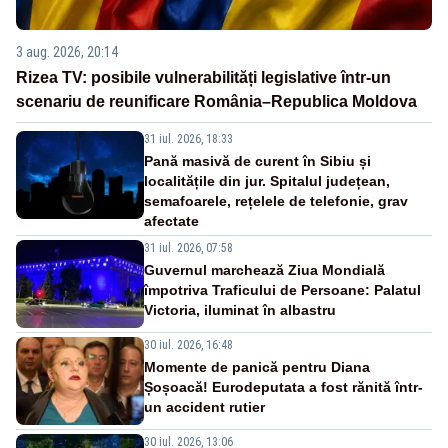
3 aug. 2026, 20:14
Rizea TV: posibile vulnerabilități legislative într-un
scenariu de reunificare România–Republica Moldova
31 iul. 2026, 18:33
Pană masivă de curent în Sibiu și
localitățile din jur. Spitalul județean,
semafoarele, rețelele de telefonie, grav
afectate
31 iul. 2026, 07:58
Guvernul marchează Ziua Mondială
împotriva Traficului de Persoane: Palatul
Victoria, iluminat în albastru
30 iul. 2026, 16:48
Momente de panică pentru Diana
Șoșoacă! Eurodeputata a fost rănită într-
un accident rutier
30 iul. 2026, 13:06