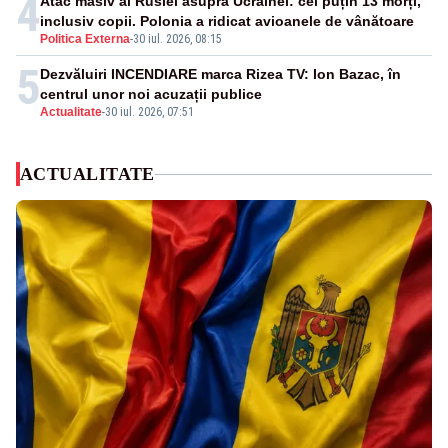
4
Atac masiv al Rusiei asupra Ucrainei: cel puțin 13 morți,
inclusiv copii. Polonia a ridicat avioanele de vânătoare
Politica Externa
-
30 iul. 2026, 08:15
5
Dezvăluiri INCENDIARE marca Rizea TV: Ion Bazac, în
centrul unor noi acuzații publice
Actualitate
-
30 iul. 2026, 07:51
ACTUALITATE