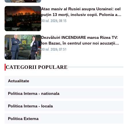
Atac masiv al Rusiei asupra Ucrainei: cel
puțin 13 morți, inclusiv copii. Polonia a
ridicat avioanele de vânătoare
30 iul. 2026, 08:15
Dezvăluiri INCENDIARE marca Rizea TV:
Ion Bazac, în centrul unor noi acuzații
publice
30 iul. 2026, 07:51
CATEGORII POPULARE
Actualitate
Politica Interna - nationala
Politica Interna - locala
Politica Externa