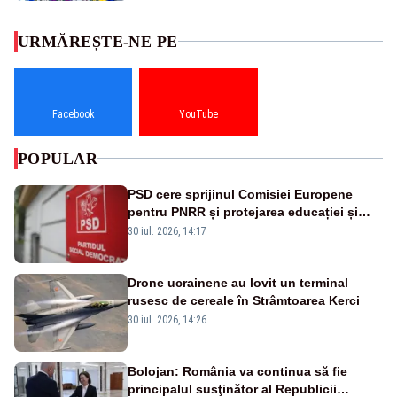
URMĂREȘTE-NE PE
Facebook
YouTube
POPULAR
PSD cere sprijinul Comisiei Europene
pentru PNRR și protejarea educației și
sănătății
30 iul. 2026, 14:17
Drone ucrainene au lovit un terminal
rusesc de cereale în Strâmtoarea Kerci
30 iul. 2026, 14:26
Bolojan: România va continua să fie
principalul susţinător al Republicii