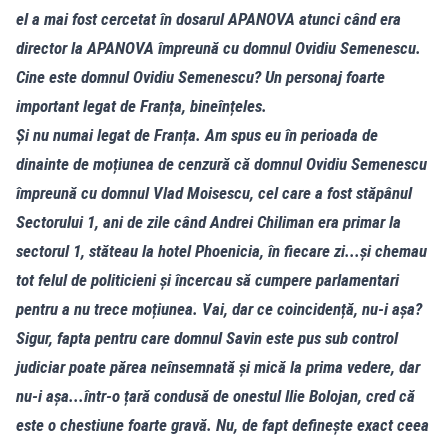
el a mai fost cercetat în dosarul APANOVA atunci când era
director la APANOVA împreună cu domnul Ovidiu Semenescu.
Cine este domnul Ovidiu Semenescu? Un personaj foarte
important legat de Franța, bineînțeles.
Și nu numai legat de Franța. Am spus eu în perioada de
dinainte de moțiunea de cenzură că domnul Ovidiu Semenescu
împreună cu domnul Vlad Moisescu, cel care a fost stăpânul
Sectorului 1, ani de zile când Andrei Chiliman era primar la
sectorul 1, stăteau la hotel Phoenicia, în fiecare zi...și chemau
tot felul de politicieni și încercau să cumpere parlamentari
pentru a nu trece moțiunea. Vai, dar ce coincidență, nu-i așa?
Sigur, fapta pentru care domnul Savin este pus sub control
judiciar poate părea neînsemnată și mică la prima vedere, dar
nu-i așa...într-o țară condusă de onestul Ilie Bolojan, cred că
este o chestiune foarte gravă. Nu, de fapt definește exact ceea