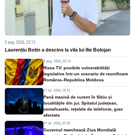
5 aug. 2026, 22:15
Laurențiu Botin a descins la vila lui Ilie Bolojan
3 aug. 2026, 20:14
Rizea TV: posibile vulnerabilități
legislative într-un scenariu de reunificare
România–Republica Moldova
31 iul. 2026, 18:33
Pană masivă de curent în Sibiu și
localitățile din jur. Spitalul județean,
semafoarele, rețelele de telefonie, grav
afectate
31 iul. 2026, 07:58
Guvernul marchează Ziua Mondială