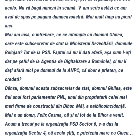
acolo. Nu vă bagă nimeni în seamă. V-am scris astăzi ce am
avut de spus pe pagina dumneavoastră. Mai mult timp nu pierd
aici.
Mai am însă, o întrebare, ce se întâmplă cu domnul Ghilea,
care este subsecretar de stat la Ministerul Dezvoltării, domnule
Bolojan? Tot de la PSD. Faptul că nu îl dați afară, așa cum l-ați
dat pe șeful de la Agenția de Digitalizare a României, și nu îl
dați afară nici pe domnul de la ANPC, că doar e prieten, ce
credeți?
Dânsu, domnul acesta subsecretar de stat, domnul Ghilea, este
fiul unui fost parlamentar PNL, unul din proprietarii celei mai
mari firme de construcții din Bihor. Măi, a naibiicoincidență.
Mai e un domn, Felix Cosma, că și el tot de la Bihor a venit.
Acum a trecut pe la organizația PSD Sector 6, s-a dus la
organizația Sector 4, că acolo știți, e prietenia mare cu Ciucu...