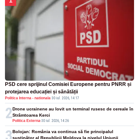
1
PSD cere sprijinul Comisiei Europene pentru PNRR și
protejarea educației și sănătății
Politica Interna - nationala
·
30 iul. 2026, 14:17
2
Drone ucrainene au lovit un terminal rusesc de cereale în
Strâmtoarea Kerci
Politica Externa
-
30 iul. 2026, 14:26
3
Bolojan: România va continua să fie principalul
susţinător al Republicii Moldova la nivelul Uniunii