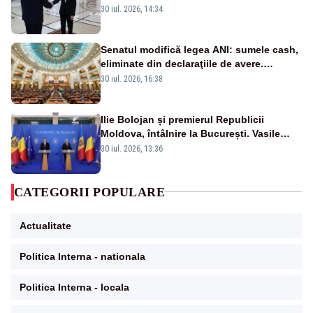
Moldova la nivelul Uniunii Europene
30 iul. 2026, 14:34
Senatul modifică legea ANI: sumele cash,
eliminate din declaraţiile de avere.
Amendament cu impact posibil asupra lui
30 iul. 2026, 16:38
Dominic Fritz
Ilie Bolojan și premierul Republicii
Moldova, întâlnire la București. Vasile
Tofan, primit cu onoruri militare
30 iul. 2026, 13:36
CATEGORII POPULARE
Actualitate
Politica Interna - nationala
Politica Interna - locala