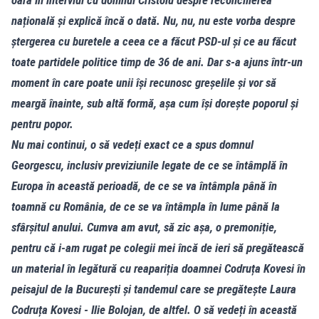
națională și explică încă o dată. Nu, nu, nu este vorba despre
ștergerea cu buretele a ceea ce a făcut PSD-ul și ce au făcut
toate partidele politice timp de 36 de ani. Dar s-a ajuns într-un
moment în care poate unii își recunosc greșelile și vor să
meargă înainte, sub altă formă, așa cum își dorește poporul și
pentru popor.
Nu mai continui, o să vedeți exact ce a spus domnul
Georgescu, inclusiv previziunile legate de ce se întâmplă în
Europa în această perioadă, de ce se va întâmpla până în
toamnă cu România, de ce se va întâmpla în lume până la
sfârșitul anului. Cumva am avut, să zic așa, o premoniție,
pentru că i-am rugat pe colegii mei încă de ieri să pregătească
un material în legătură cu reapariția doamnei Codruța Kovesi în
peisajul de la București și tandemul care se pregătește Laura
Codruța Kovesi - Ilie Bolojan, de altfel. O să vedeți în această