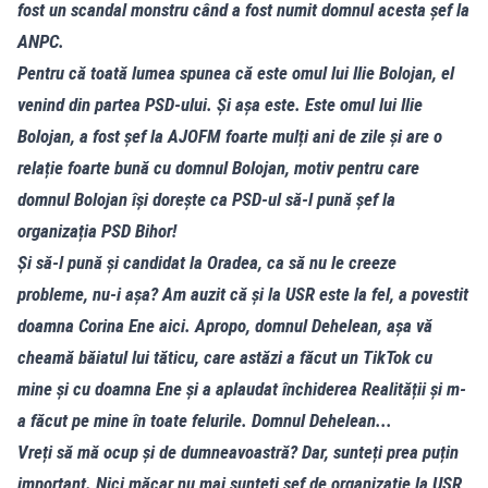
fost un scandal monstru când a fost numit domnul acesta șef la
ANPC.
Pentru că toată lumea spunea că este omul lui Ilie Bolojan, el
venind din partea PSD-ului. Și așa este. Este omul lui Ilie
Bolojan, a fost șef la AJOFM foarte mulți ani de zile și are o
relație foarte bună cu domnul Bolojan, motiv pentru care
domnul Bolojan își dorește ca PSD-ul să-l pună șef la
organizația PSD Bihor!
Și să-l pună și candidat la Oradea, ca să nu le creeze
probleme, nu-i așa? Am auzit că și la USR este la fel, a povestit
doamna Corina Ene aici. Apropo, domnul Dehelean, așa vă
cheamă băiatul lui tăticu, care astăzi a făcut un TikTok cu
mine și cu doamna Ene și a aplaudat închiderea Realității și m-
a făcut pe mine în toate felurile. Domnul Dehelean...
Vreți să mă ocup și de dumneavoastră? Dar, sunteți prea puțin
important. Nici măcar nu mai sunteți șef de organizație la USR