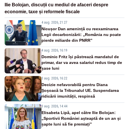
Ilie Bolojan, discuții cu mediul de afaceri despre
economie, taxe și reformele fiscale
4 aug. 2026, 21:27
Nicușor Dan amenință cu reexaminarea
Legii decarbonizării: „România nu poate
pierde miliarde din PNRR”
4 aug. 2026, 16:19
Dominic Fritz își păstrează mandatul de
primar, dar va avea salariul redus timp de
șase luni
3 aug. 2026, 16:22
Decizie nefavorabilă pentru Diana
Șoșoacă la Tribunalul UE. Suspendarea
ridicării imunității, respinsă
3 aug. 2026, 14:44
Elisabeta Lipă, apel către Ilie Bolojan:
„Sportivii României așteaptă de un an și
șapte luni să fie premiați”