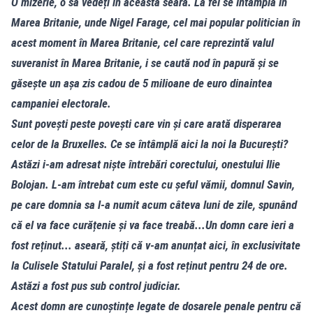
O mizerie, o să vedeți în această seară. La fel se întâmplă în
Marea Britanie, unde Nigel Farage, cel mai popular politician în
acest moment în Marea Britanie, cel care reprezintă valul
suveranist în Marea Britanie, i se caută nod în papură și se
găsește un așa zis cadou de 5 milioane de euro dinaintea
campaniei electorale.
Sunt povești peste povești care vin și care arată disperarea
celor de la Bruxelles. Ce se întâmplă aici la noi la București?
Astăzi i-am adresat niște întrebări corectului, onestului Ilie
Bolojan. L-am întrebat cum este cu șeful vămii, domnul Savin,
pe care domnia sa l-a numit acum câteva luni de zile, spunând
că el va face curățenie și va face treabă...Un domn care ieri a
fost reținut... aseară, știți că v-am anunțat aici, în exclusivitate
la Culisele Statului Paralel, și a fost reținut pentru 24 de ore.
Astăzi a fost pus sub control judiciar.
Acest domn are cunoștințe legate de dosarele penale pentru că