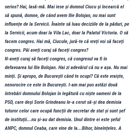
serios? Hai, lasă-mă. Mai iese și domnul Ciucu și încearcă el
să spună, domne, de când avem Ilie Bolojan, nu mai sunt
influențe de la Servicii. Înainte să luau deciziile de la păduri, pe
la Servicii, acum doar la Vila Lac, doar la Palatul Victoria. O să
facem congres. Hai mă, Ciucule, jură-te că vreți voi să faceți
congres. Păi aveți curaj să faceți congres?
N-aveți curaj să faceți congres, că congresul va fi în
defavoarea lui Ilie Bolojan. Hai zi adevărul că nu e așa. Nu mai
minți. Și apropo, de București când te ocupi? Că este vraiște,
nenorocire ce este în București. I-am mai pus astăzi două
întrebări domnului Bolojan în legătură cu niște oameni de la
PSD, care deși Sorin Grindeanu le-a cerut să-și dea demisia
tuturor celor care ocupă funcții de secretar de stat și sunt șef
de instituții...nu și-au dat demisia. Unul dintre ei este șeful
ANPC, domnul Ceaba, care vine de la...Bihor, bineînțeles. A