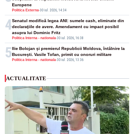
Europene
Politica Externa
-
30 iul. 2026, 14:34
4
Senatul modifică legea ANI: sumele cash, eliminate din
declaraţiile de avere. Amendament cu impact posibil
asupra lui Dominic Fritz
Politica Interna - nationala
-
30 iul. 2026, 16:38
5
Ilie Bolojan și premierul Republicii Moldova, întâlnire la
București. Vasile Tofan, primit cu onoruri militare
Politica Interna - nationala
-
30 iul. 2026, 13:36
ACTUALITATE