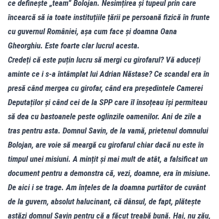
ce definește „team” Bolojan. Nesimțirea și tupeul prin care
încearcă să ia toate instituțiile țării pe persoană fizică în frunte
cu guvernul României, așa cum face și doamna Oana
Gheorghiu. Este foarte clar lucrul acesta.
Credeți că este puțin lucru să mergi cu girofarul? Vă aduceți
aminte ce i s-a întâmplat lui Adrian Năstase? Ce scandal era în
presă când mergea cu girofar, când era președintele Camerei
Deputaților și când cei de la SPP care îl însoțeau își permiteau
să dea cu bastoanele peste oglinzile oamenilor. Ani de zile a
tras pentru asta. Domnul Savin, de la vamă, prietenul domnului
Bolojan, are voie să meargă cu girofarul chiar dacă nu este în
timpul unei misiuni. A mințit și mai mult de atât, a falsificat un
document pentru a demonstra că, vezi, doamne, era în misiune.
De aici i se trage. Am înțeles de la doamna purtător de cuvânt
de la guvern, absolut halucinant, că dânsul, de fapt, plătește
astăzi domnul Savin pentru că a făcut treabă bună. Hai, nu zău,