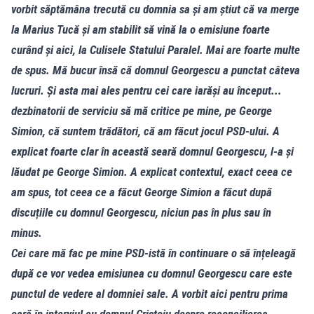
vorbit săptămâna trecută cu domnia sa și am știut că va merge
la Marius Tucă și am stabilit să vină la o emisiune foarte
curând și aici, la Culisele Statului Paralel. Mai are foarte multe
de spus. Mă bucur însă că domnul Georgescu a punctat câteva
lucruri. Și asta mai ales pentru cei care iarăși au început...
dezbinatorii de serviciu să mă critice pe mine, pe George
Simion, că suntem trădători, că am făcut jocul PSD-ului. A
explicat foarte clar în această seară domnul Georgescu, l-a și
lăudat pe George Simion. A explicat contextul, exact ceea ce
am spus, tot ceea ce a făcut George Simion a făcut după
discuțiile cu domnul Georgescu, niciun pas în plus sau în
minus.
Cei care mă fac pe mine PSD-istă în continuare o să înțeleagă
după ce vor vedea emisiunea cu domnul Georgescu care este
punctul de vedere al domniei sale. A vorbit aici pentru prima
oară în interviul cu domnul Cristoiu despre reconcilierea