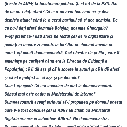
Și este la ANFP, la funcționari publici. Și el tot de la PSD. Dar
de ce nu-i dați afară? Că ei n-au avut bun simt să-și dea
demisia atunci când le-a cerut partidul să-și dea demisia. De
ce nu-i dați afară domnule Bolojan, doamna Gheorghiu?
V-ați grăbit să-l dați afară pe fostul șef de la digitalizare și
postați în fiecare zi împotriva lui? Dar pe domnul acesta pe
care l-ați numit dumneavoastră, fost chestor de poliție, care îi
amenința pe cetățeni când era la Direcția de Evidență a
Populației, că îi dă așa și că îi scoate în șuturi și că îi dă afară
și că el e polițist și că așa și pe dincolo?
Cum l-ați spus? Că era consilier de stat la dumneavoastră.
Dânsul mai este cadru al Ministerului de Interne?
Dumneavoastră aveați atribuții să-l propuneți pe domnul acesta
care v-a fost consilier șef la ADR? Eu știam că Ministerul
Digitalizării are în subordine ADR-ul. Nu dumneavoastră.
Dumneavoastră ați primit niște... aveți niște atribuții extinse de