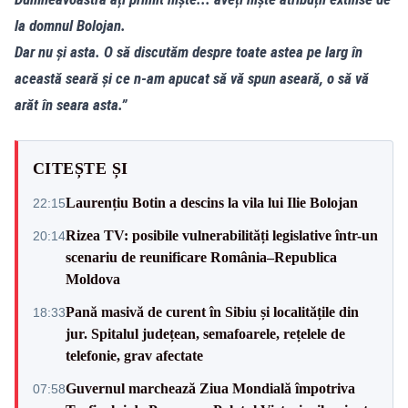
la domnul Bolojan.
Dar nu și asta. O să discutăm despre toate astea pe larg în
această seară și ce n-am apucat să vă spun aseară, o să vă
arăt în seara asta.”
CITEȘTE ȘI
Laurențiu Botin a descins la vila lui Ilie Bolojan
22:15
Rizea TV: posibile vulnerabilități legislative într-un
20:14
scenariu de reunificare România–Republica
Moldova
Pană masivă de curent în Sibiu și localitățile din
18:33
jur. Spitalul județean, semafoarele, rețelele de
telefonie, grav afectate
Guvernul marchează Ziua Mondială împotriva
07:58