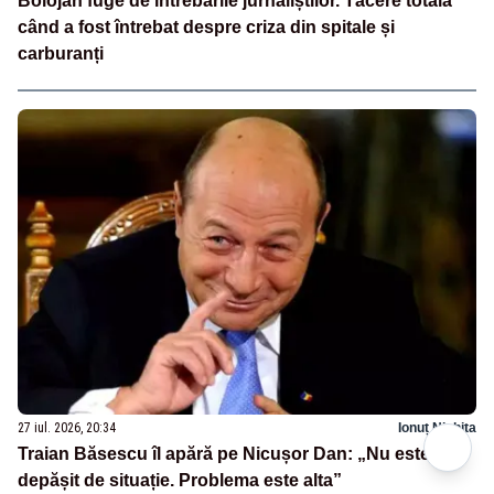
Bolojan fuge de întrebările jurnaliștilor. Tăcere totală
când a fost întrebat despre criza din spitale și
carburanți
27 iul. 2026, 20:34
Ionuț Nichita
Traian Băsescu îl apără pe Nicușor Dan: „Nu este
depășit de situație. Problema este alta”