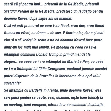
seară că și pentru luni... prietenii de la G4 Media, prietenii
Statului Paralel de la G4 Media, pregătesc un laudațio pentru
doamna Kovesi după șapte ani de mandat.
O să vă arăt promo-ul pe care l-au făcut, s-au dus, s-au filmat
frumos cu efect, cu drone... de sus. E foarte clar, dar e și mai
clar și o să vedeți în seara asta că doamna Kovesi face parte
dintr-un joc mult mai amplu. Pe modelul cu ceea ce i s-a
întâmplat domnului Donald Trump în primul mandat la
alegeri...cu ceea ce i s-a întâmplat lui Marie Le Pen, cu ceea
ce i s-a întâmplat lui Călin Georgescu, continuă jocurile acestei
puteri disperate de la Bruxelles în încercarea de a opri valul
suveranist.
Se întâmplă cu Bardella în Franța, unde doamna Kovesi vrea
să-i pună piedici să caute, vezi, doamne, niște bani folosiți la
un meeting, bani europeni, cărora le s-au schimbat destinația.