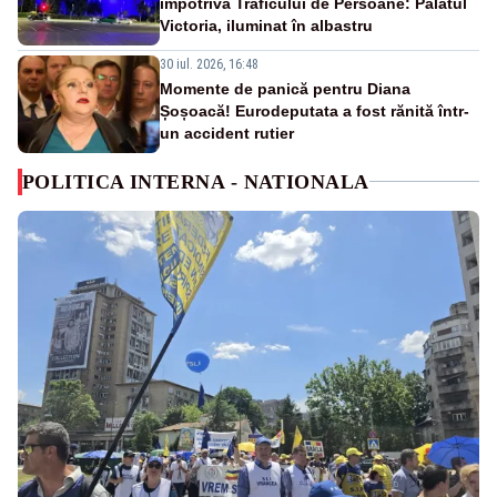
împotriva Traficului de Persoane: Palatul
Victoria, iluminat în albastru
30 iul. 2026, 16:48
Momente de panică pentru Diana
Șoșoacă! Eurodeputata a fost rănită într-
un accident rutier
POLITICA INTERNA - NATIONALA