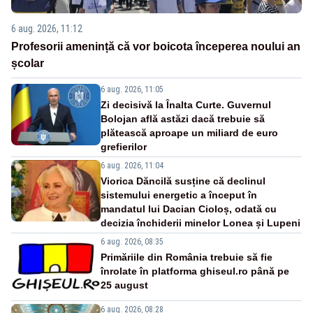
6 aug. 2026, 11:12
Profesorii amenință că vor boicota începerea noului an
școlar
6 aug. 2026, 11:05
Zi decisivă la Înalta Curte. Guvernul
Bolojan află astăzi dacă trebuie să
plătească aproape un miliard de euro
grefierilor
6 aug. 2026, 11:04
Viorica Dăncilă susține că declinul
sistemului energetic a început în
mandatul lui Dacian Cioloș, odată cu
decizia închiderii minelor Lonea și Lupeni
6 aug. 2026, 08:35
Primăriile din România trebuie să fie
înrolate în platforma ghiseul.ro până pe
25 august
6 aug. 2026, 08:28