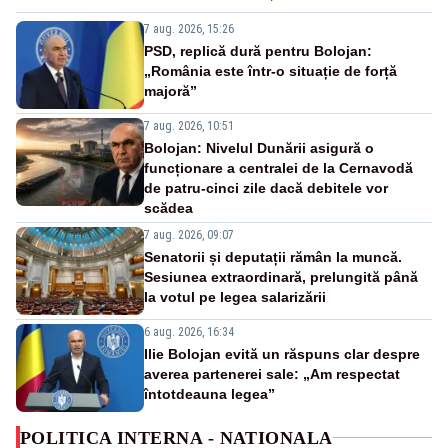
7 aug. 2026, 15:26
PSD, replică dură pentru Bolojan:
„România este într-o situație de forță
majoră”
7 aug. 2026, 10:51
Bolojan: Nivelul Dunării asigură o
funcționare a centralei de la Cernavodă
de patru-cinci zile dacă debitele vor
scădea
7 aug. 2026, 09:07
Senatorii și deputații rămân la muncă.
Sesiunea extraordinară, prelungită până
la votul pe legea salarizării
6 aug. 2026, 16:34
Ilie Bolojan evită un răspuns clar despre
averea partenerei sale: „Am respectat
întotdeauna legea”
POLITICA INTERNA - NATIONALA