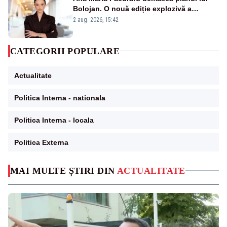
Bolojan. O nouă ediție explozivă a
emisiunii „Miza Zilei” la Realitatea PLUS
2 aug. 2026, 15:42
CATEGORII POPULARE
Actualitate
Politica Interna - nationala
Politica Interna - locala
Politica Externa
MAI MULTE ȘTIRI DIN
ACTUALITATE