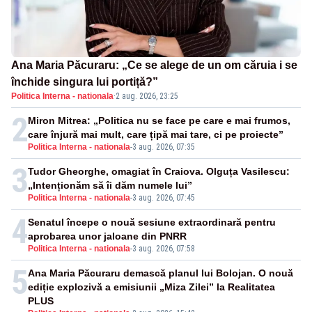
Ana Maria Păcuraru: „Ce se alege de un om căruia i se
închide singura lui portiță?”
Politica Interna - nationala
·
2 aug. 2026, 23:25
2
Miron Mitrea: „Politica nu se face pe care e mai frumos,
care înjură mai mult, care țipă mai tare, ci pe proiecte”
Politica Interna - nationala
-
3 aug. 2026, 07:35
3
Tudor Gheorghe, omagiat în Craiova. Olguța Vasilescu:
„Intenționăm să îi dăm numele lui”
Politica Interna - nationala
-
3 aug. 2026, 07:45
4
Senatul începe o nouă sesiune extraordinară pentru
aprobarea unor jaloane din PNRR
Politica Interna - nationala
-
3 aug. 2026, 07:58
5
Ana Maria Păcuraru demască planul lui Bolojan. O nouă
ediție explozivă a emisiunii „Miza Zilei” la Realitatea
PLUS