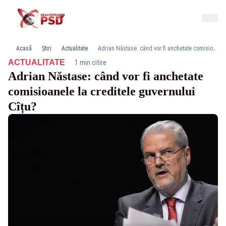
Acasă
Știri
Actualitate
Adrian Năstase: când vor fi anchetate comisioanele la creditele guvernului Cîțu?
·
ACTUALITATE
1 min citire
Adrian Năstase: când vor fi anchetate
comisioanele la creditele guvernului
Cîțu?