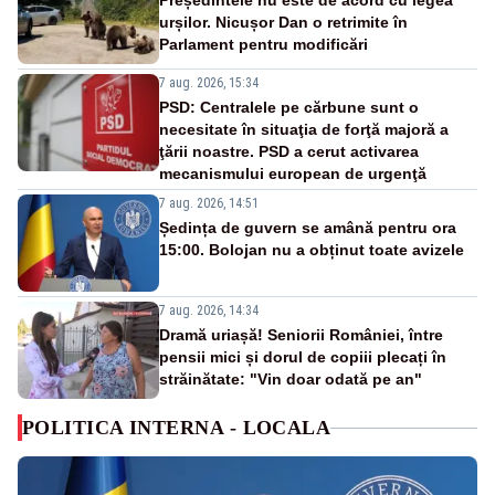
Președintele nu este de acord cu legea
urșilor. Nicușor Dan o retrimite în
Parlament pentru modificări
7 aug. 2026, 15:34
PSD: Centralele pe cărbune sunt o
necesitate în situaţia de forţă majoră a
ţării noastre. PSD a cerut activarea
mecanismului european de urgenţă
7 aug. 2026, 14:51
Ședința de guvern se amână pentru ora
15:00. Bolojan nu a obținut toate avizele
7 aug. 2026, 14:34
Dramă uriașă! Seniorii României, între
pensii mici și dorul de copiii plecați în
străinătate: "Vin doar odată pe an"
POLITICA INTERNA - LOCALA