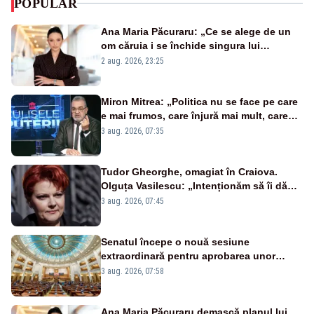
POPULAR
Ana Maria Păcuraru: „Ce se alege de un
om căruia i se închide singura lui
portiță?”
2 aug. 2026, 23:25
Miron Mitrea: „Politica nu se face pe care
e mai frumos, care înjură mai mult, care
țipă mai tare, ci pe proiecte”
3 aug. 2026, 07:35
Tudor Gheorghe, omagiat în Craiova.
Olguța Vasilescu: „Intenționăm să îi dăm
numele lui”
3 aug. 2026, 07:45
Senatul începe o nouă sesiune
extraordinară pentru aprobarea unor
jaloane din PNRR
3 aug. 2026, 07:58
Ana Maria Păcuraru demască planul lui