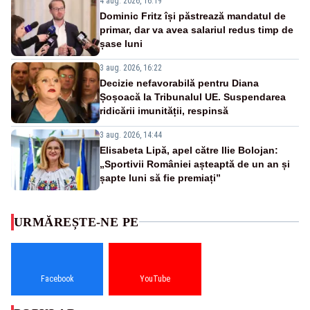
4 aug. 2026, 16:19
Dominic Fritz își păstrează mandatul de
primar, dar va avea salariul redus timp de
șase luni
3 aug. 2026, 16:22
Decizie nefavorabilă pentru Diana
Șoșoacă la Tribunalul UE. Suspendarea
ridicării imunității, respinsă
3 aug. 2026, 14:44
Elisabeta Lipă, apel către Ilie Bolojan:
„Sportivii României așteaptă de un an și
șapte luni să fie premiați”
URMĂREȘTE-NE PE
Facebook
YouTube