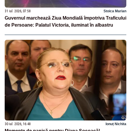
31 iul. 2026, 07:58
Stoica Marian
Guvernul marchează Ziua Mondială împotriva Traficului
de Persoane: Palatul Victoria, iluminat în albastru
30 iul. 2026, 16:48
Ionuț Nichita
Momente de panică pentru Diana Șoșoacă!