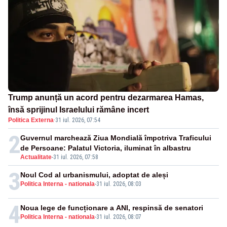
Trump anunță un acord pentru dezarmarea Hamas,
însă sprijinul Israelului rămâne incert
Politica Externa
·
31 iul. 2026, 07:54
2
Guvernul marchează Ziua Mondială împotriva Traficului
de Persoane: Palatul Victoria, iluminat în albastru
Actualitate
-
31 iul. 2026, 07:58
3
Noul Cod al urbanismului, adoptat de aleși
Politica Interna - nationala
-
31 iul. 2026, 08:03
4
Noua lege de funcționare a ANI, respinsă de senatori
Politica Interna - nationala
-
31 iul. 2026, 08:07