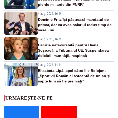
pierde miliarde din PNRR”
4 aug. 2026, 16:19
Dominic Fritz își păstrează mandatul de
primar, dar va avea salariul redus timp de
șase luni
3 aug. 2026, 16:22
Decizie nefavorabilă pentru Diana
Șoșoacă la Tribunalul UE. Suspendarea
ridicării imunității, respinsă
3 aug. 2026, 14:44
Elisabeta Lipă, apel către Ilie Bolojan:
„Sportivii României așteaptă de un an și
șapte luni să fie premiați”
URMĂREȘTE-NE PE