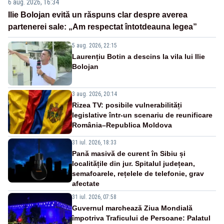
6 aug. 2026, 16:34
Ilie Bolojan evită un răspuns clar despre averea
partenerei sale: „Am respectat întotdeauna legea”
5 aug. 2026, 22:15
Laurențiu Botin a descins la vila lui Ilie
Bolojan
3 aug. 2026, 20:14
Rizea TV: posibile vulnerabilități
legislative într-un scenariu de reunificare
România–Republica Moldova
31 iul. 2026, 18:33
Pană masivă de curent în Sibiu și
localitățile din jur. Spitalul județean,
semafoarele, rețelele de telefonie, grav
afectate
31 iul. 2026, 07:58
Guvernul marchează Ziua Mondială
împotriva Traficului de Persoane: Palatul