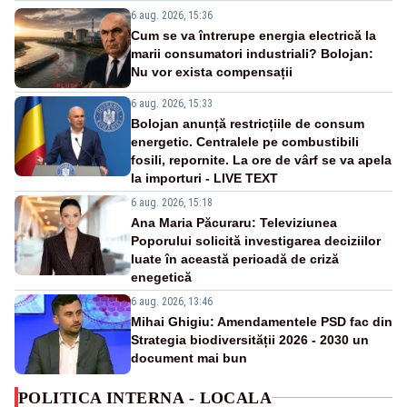
6 aug. 2026, 15:36
Cum se va întrerupe energia electrică la
marii consumatori industriali? Bolojan:
Nu vor exista compensații
6 aug. 2026, 15:33
Bolojan anunță restricțiile de consum
energetic. Centralele pe combustibili
fosili, repornite. La ore de vârf se va apela
la importuri - LIVE TEXT
6 aug. 2026, 15:18
Ana Maria Păcuraru: Televiziunea
Poporului solicită investigarea deciziilor
luate în această perioadă de criză
enegetică
6 aug. 2026, 13:46
Mihai Ghigiu: Amendamentele PSD fac din
Strategia biodiversității 2026 - 2030 un
document mai bun
POLITICA INTERNA - LOCALA