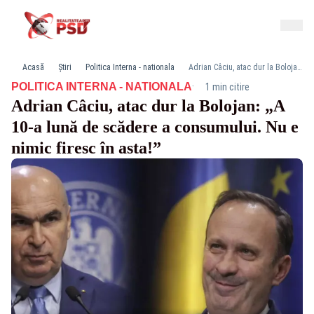
Acasă
Știri
Politica Interna - nationala
Adrian Câciu, atac dur la Bolojan: „A 10-a lună de scădere a consumului. Nu e nimic firesc în asta!”
·
POLITICA INTERNA - NATIONALA
1 min citire
Adrian Câciu, atac dur la Bolojan: „A
10-a lună de scădere a consumului. Nu e
nimic firesc în asta!”