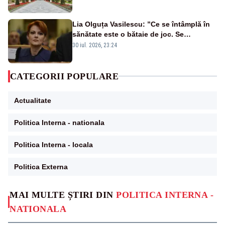
Lia Olguța Vasilescu: ”Ce se întâmplă în
sănătate este o bătaie de joc. Se
guvernează extraordinar de prost”
30 iul. 2026, 23:24
CATEGORII POPULARE
Actualitate
Politica Interna - nationala
Politica Interna - locala
Politica Externa
MAI MULTE ȘTIRI DIN
POLITICA INTERNA -
NATIONALA