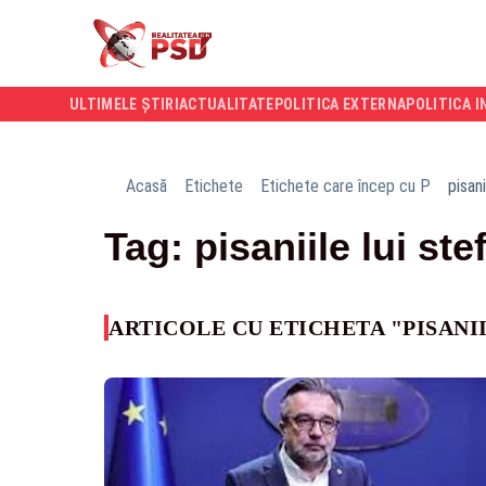
ULTIMELE ȘTIRI
ACTUALITATE
POLITICA EXTERNA
POLITICA I
Acasă
Etichete
Etichete care încep cu P
pisani
Tag: pisaniile lui st
ARTICOLE CU ETICHETA "PISANI