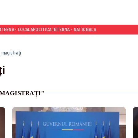
NTERNA - LOCALA
POLITICA INTERNA - NATIONALA
i magistrați
ți
 MAGISTRAȚI"