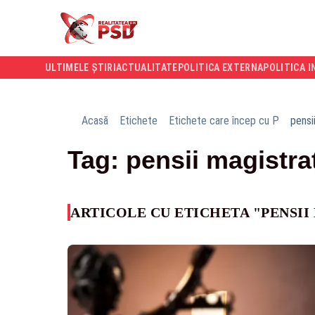
ULTIMELE ȘTIRI
ACTUALITATE
POLITICA EXTERNA
POLITICA I
Acasă
Etichete
Etichete care încep cu P
pensi
Tag: pensii magistra
ARTICOLE CU ETICHETA "PENSII