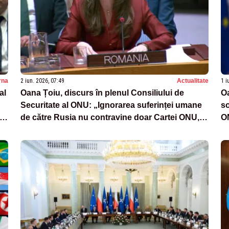
rna
2 iun. 2026, 07:49
Actualitate
1 i
al
Oana Țoiu, discurs în plenul Consiliului de
O
Securitate al ONU: „Ignorarea suferinței umane
so
iu
de către Rusia nu contravine doar Cartei ONU, ci
O
ignoră efortul celor care au dorit să ne apropie
de pace”