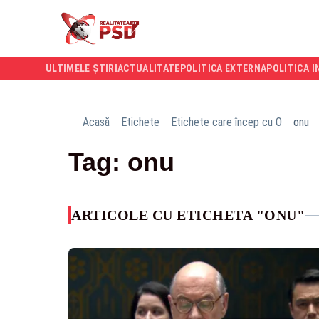
ULTIMELE ȘTIRI
ACTUALITATE
POLITICA EXTERNA
POLITICA I
Acasă
Etichete
Etichete care încep cu O
onu
Tag: onu
ARTICOLE CU ETICHETA "ONU"