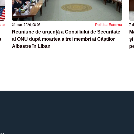
ate
31 mar. 2026, 08:03
Politica Externa
7 d
Reuniune de urgență a Consiliului de Securitate
Ma
a
al ONU după moartea a trei membri ai Căștilor
şi
Albastre în Liban
pe