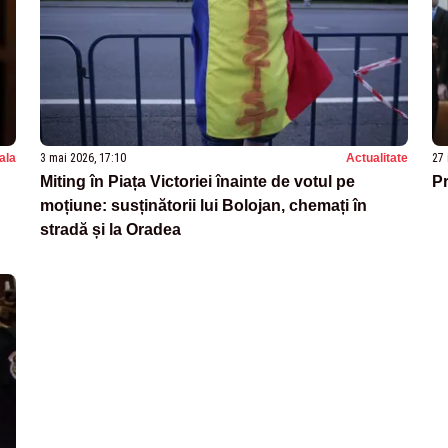
nala
3 mai 2026, 17:10
Actualitate
27 
Miting în Piața Victoriei înainte de votul pe
Pr
moțiune: susținătorii lui Bolojan, chemați în
stradă și la Oradea