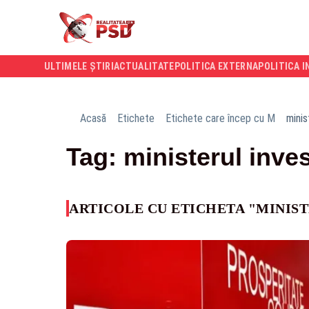
ULTIMELE ȘTIRI
ACTUALITATE
POLITICA EXTERNA
POLITICA I
Acasă
Etichete
Etichete care încep cu M
minis
Tag: ministerul inves
ARTICOLE CU ETICHETA "MINIST