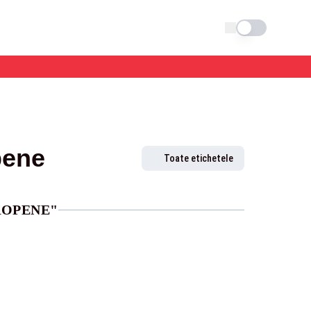
Schimba tema
pene
Toate etichetele
ROPENE"