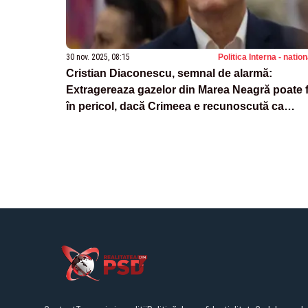
30 nov. 2025, 08:15
Politica Interna - natio
Cristian Diaconescu, semnal de alarmă:
Extragereaza gazelor din Marea Neagră poate f
în pericol, dacă Crimeea e recunoscută ca
pământ rusesc