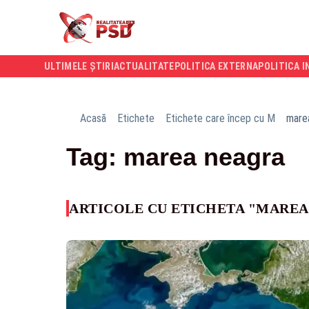
ULTIMELE ȘTIRI
ACTUALITATE
POLITICA EXTERNA
POLITICA I
Acasă
Etichete
Etichete care încep cu M
mare
Tag: marea neagra
ARTICOLE CU ETICHETA "MARE