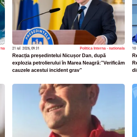
rna
21 iul. 2026, 09:31
Politica Interna - nationala
10 
Reacția președintelui Nicușor Dan, după
Re
explozia petrolierului în Marea Neagră:”Verificăm
Ro
cauzele acestui incident grav”
di