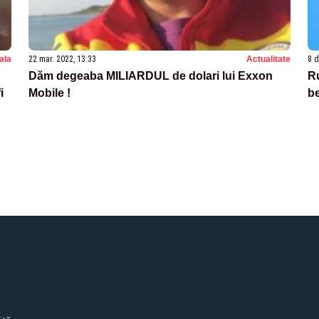
nala
22 mar. 2022, 13:33
Actualitate
8 d
Dăm degeaba MILIARDUL de dolari lui Exxon
Ru
i
Mobile !
b