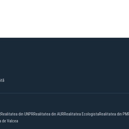
ită
R
Realitatea din UNPR
Realitatea din AUR
Realitatea Ecologista
Realitatea din PM
a de Valcea