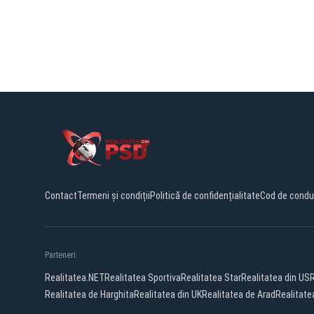
Contact
Termeni și condiții
Politică de confidențialitate
Cod de condu
Parteneri:
Realitatea.NET
Realitatea Sportiva
Realitatea Star
Realitatea din US
Realitatea de Harghita
Realitatea din UK
Realitatea de Arad
Realitate