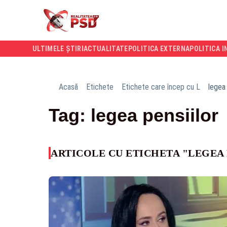
ULTIMELE ȘTIRI
ACTUALITATE
POLITICA EXTERNA
POLITICA I
Acasă
Etichete
Etichete care încep cu L
legea 
Tag: legea pensiilor
ARTICOLE CU ETICHETA "LEGEA 