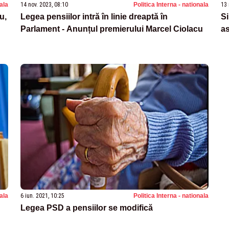
nala
14 nov. 2023, 08:10
Politica Interna - nationala
13 
u,
Legea pensiilor intră în linie dreaptă în
Si
Parlament - Anunțul premierului Marcel Ciolacu
as
nala
6 iun. 2021, 10:25
Politica Interna - nationala
Legea PSD a pensiilor se modifică