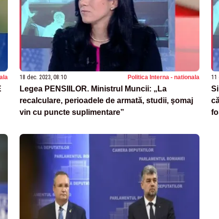
nala
18 dec. 2023, 08:10
Politica Interna - nationala
11 
E
Legea PENSIILOR. Ministrul Muncii: „La
S
recalculare, perioadele de armată, studii, şomaj
că
vin cu puncte suplimentare”
fo
pe