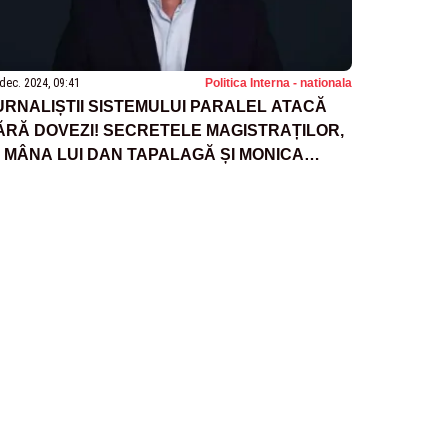
dec. 2024, 09:41
Politica Interna - nationala
URNALIȘTII SISTEMULUI PARALEL ATACĂ
ĂRĂ DOVEZI! SECRETELE MAGISTRAȚILOR,
N MÂNA LUI DAN TAPALAGĂ ȘI MONICA
ACOVEI: CUM AU INTRAT ÎN ARHIVA SIPA