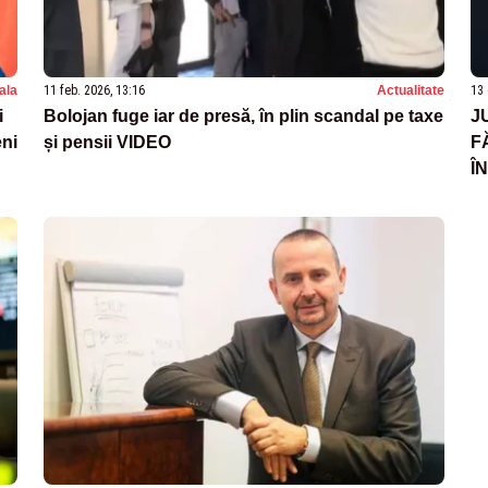
nala
11 feb. 2026, 13:16
Actualitate
13 
i
Bolojan fuge iar de presă, în plin scandal pe taxe
J
eni
și pensii VIDEO
F
Î
M