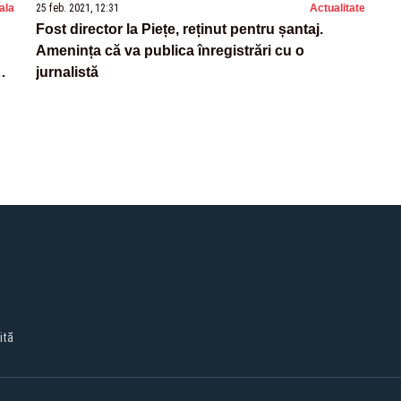
nala
25 feb. 2021, 12:31
Actualitate
Fost director la Piețe, reținut pentru șantaj.
Amenința că va publica înregistrări cu o
na
jurnalistă
ită