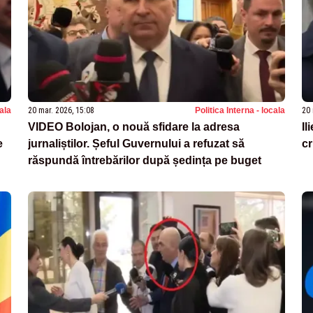
nala
20 mar. 2026, 15:08
Politica Interna - locala
20 
VIDEO Bolojan, o nouă sfidare la adresa
Il
e
jurnaliștilor. Șeful Guvernului a refuzat să
cr
răspundă întrebărilor după ședința pe buget