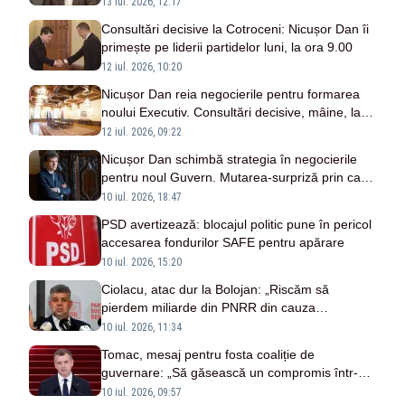
cetățenilor”
13 iul. 2026, 12:17
Consultări decisive la Cotroceni: Nicușor Dan îi
primește pe liderii partidelor luni, la ora 9.00
12 iul. 2026, 10:20
Nicușor Dan reia negocierile pentru formarea
noului Executiv. Consultări decisive, mâine, la
Palatul Cotroceni
12 iul. 2026, 09:22
Nicușor Dan schimbă strategia în negocierile
pentru noul Guvern. Mutarea-surpriză prin care
pune presiune pe liderii fostei coaliții
10 iul. 2026, 18:47
PSD avertizează: blocajul politic pune în pericol
accesarea fondurilor SAFE pentru apărare
10 iul. 2026, 15:20
Ciolacu, atac dur la Bolojan: „Riscăm să
pierdem miliarde din PNRR din cauza
incompetenței conducătorilor”
10 iul. 2026, 11:34
Tomac, mesaj pentru fosta coaliție de
guvernare: „Să găsească un compromis într-un
timp cât mai scurt”
10 iul. 2026, 09:57