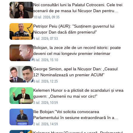
Noi consultări luni la Palatul Cotroceni. Cele trei
scenarii de pe masa lui Nicușor Dan pentru
viitorul guvern
10 iul. 2026, 09:35
Petrișor Peiu (AUR): "Susținem guvernul lui
Nicușor Dan dacă dăm premierul"
9 iul. 2026, 07:53
Bolojan, la zece zile de un record istoric: poate
deveni cel mai longeviv premier interimar
6 iul. 2026, 15:10
George Simion, apel la Nicușor Dan: „Ceasul
12! Nominalizează un premier ACUM”
6 iul. 2026, 12:25
Kelemen Hunor s-a plictisit de scandaluri și vrea
guvern: „Oamenii nu mai vor circ!”
3 iul. 2026, 10:59
Ilie Bolojan:”Voi solicita convocarea
Parlamentului în sesiune extraordinară în a
doua jumătate a lunii iulie”
2 iul. 2026, 14:59