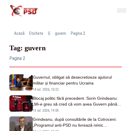
Acasă
Etichete
G
guvern
Pagina 2
Tag: guvern
Pagina 2
Guvernul, obligat să desecretizeze ajutorul
militar și financiar pentru Ucraina
14 iul. 2026, 10:22
Blocaj politic fără precedent. Sorin Grindeanu:
„Mi-e greu să cred că vom avea Guvern până la
1 septembrie”
13 iul. 2026, 19:05
Grindeanu, după consultările de la Cotroceni:
„Programul anti-PSD nu livrează nimic