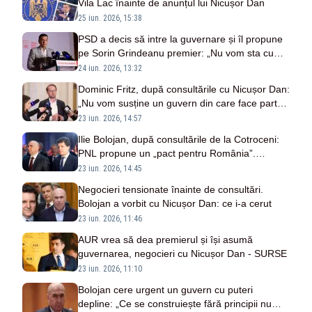
Vila Lac înainte de anunțul lui Nicușor Dan
25 iun. 2026, 15:38
PSD a decis să intre la guvernare și îl propune
pe Sorin Grindeanu premier: „Nu vom sta cu
căciula în mână în fața nimănui”
24 iun. 2026, 13:32
Dominic Fritz, după consultările cu Nicușor Dan:
„Nu vom susține un guvern din care face parte
PSD”
23 iun. 2026, 14:57
Ilie Bolojan, după consultările de la Cotroceni:
PNL propune un „pact pentru România”.
Partidul a pus pe masă două variante de
23 iun. 2026, 14:45
guvern minoritar
Negocieri tensionate înainte de consultări.
Bolojan a vorbit cu Nicușor Dan: ce i-a cerut
23 iun. 2026, 11:46
AUR vrea să dea premierul și își asumă
guvernarea, negocieri cu Nicușor Dan - SURSE
23 iun. 2026, 11:10
Bolojan cere urgent un guvern cu puteri
depline: „Ce se construiește fără principii nu