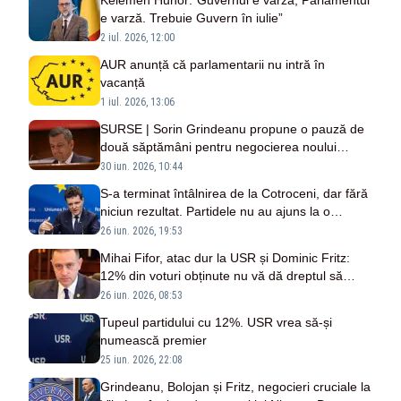
Kelemen Hunor:”Guvernul e varză, Parlamentul
e varză. Trebuie Guvern în iulie”
2 iul. 2026, 12:00
AUR anunță că parlamentarii nu intră în
vacanță
1 iul. 2026, 13:06
SURSE | Sorin Grindeanu propune o pauză de
două săptămâni pentru negocierea noului
Guvern
30 iun. 2026, 10:44
S-a terminat întâlnirea de la Cotroceni, dar fără
niciun rezultat. Partidele nu au ajuns la o
înțelegere
26 iun. 2026, 19:53
Mihai Fifor, atac dur la USR și Dominic Fritz:
12% din voturi obținute nu vă dă dreptul să
decideți cine guvernează
26 iun. 2026, 08:53
Tupeul partidului cu 12%. USR vrea să-și
numească premier
25 iun. 2026, 22:08
Grindeanu, Bolojan și Fritz, negocieri cruciale la