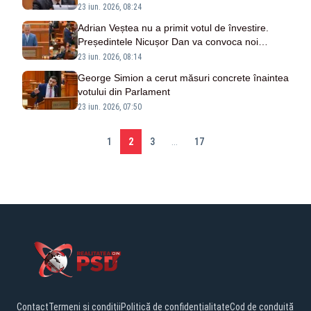
poate rezista”
23 iun. 2026, 08:24
Adrian Veștea nu a primit votul de învestire.
Președintele Nicușor Dan va convoca noi
consultări
23 iun. 2026, 08:14
George Simion a cerut măsuri concrete înaintea
votului din Parlament
23 iun. 2026, 07:50
1
2
3
...
17
Contact
Termeni și condiții
Politică de confidențialitate
Cod de conduită