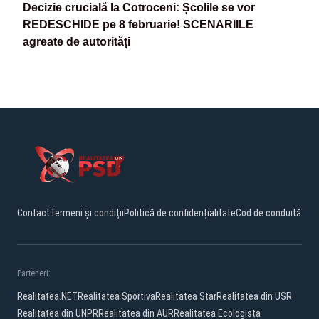
Decizie crucială la Cotroceni: Școlile se vor
REDESCHIDE pe 8 februarie! SCENARIILE
agreate de autorități
Contact
Termeni și condiții
Politică de confidențialitate
Cod de conduită
Parteneri:
Realitatea.NET
Realitatea Sportiva
Realitatea Star
Realitatea din USR
Realitatea din UNPR
Realitatea din AUR
Realitatea Ecologista