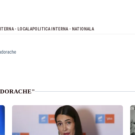
NTERNA - LOCALA
POLITICA INTERNA - NATIONALA
udorache
UDORACHE"