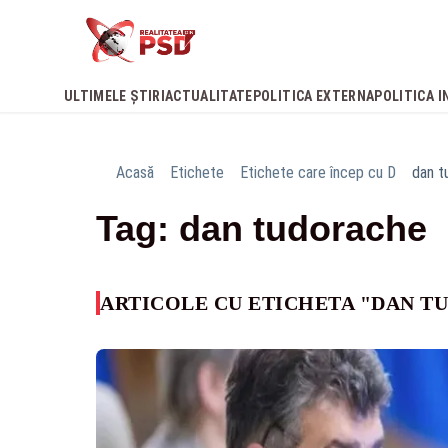
ULTIMELE ȘTIRI
ACTUALITATE
POLITICA EXTERNA
POLITICA I
Acasă
Etichete
Etichete care încep cu D
dan t
Tag: dan tudorache
ARTICOLE CU ETICHETA "DAN T