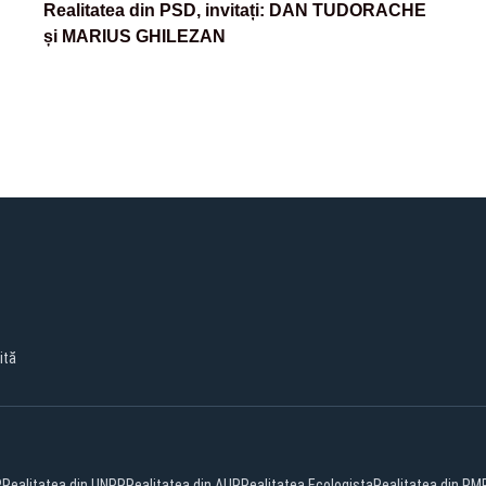
Realitatea din PSD, invitați: DAN TUDORACHE
și MARIUS GHILEZAN
ită
R
Realitatea din UNPR
Realitatea din AUR
Realitatea Ecologista
Realitatea din PM