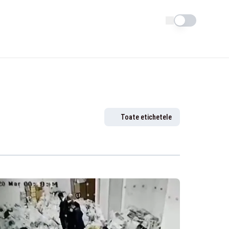
Schimba tema
Toate etichetele