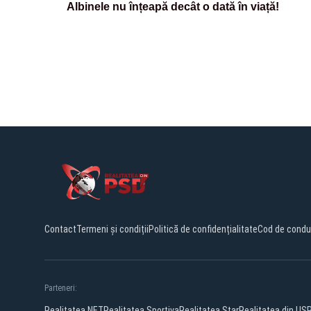
Albinele nu înțeapă decât o dată în viață!
Contact
Termeni și condiții
Politică de confidențialitate
Cod de condu
Parteneri:
Realitatea.NET
Realitatea Sportiva
Realitatea Star
Realitatea din US