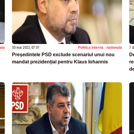
nala
30 mai 2022, 07:01
Politica Interna - nationala
7 d
Președintele PSD exclude scenariul unui nou
De
mandat prezidențial pentru Klaus Iohannis
re
de