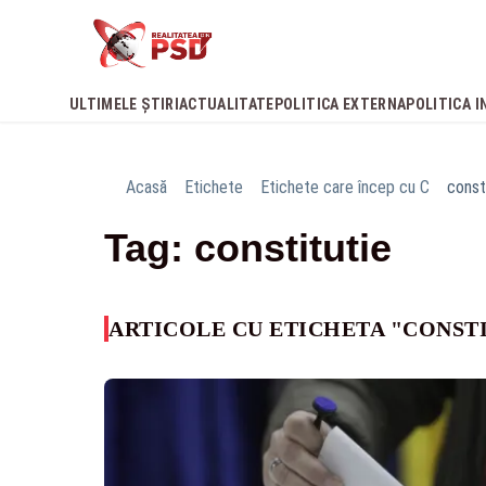
ULTIMELE ȘTIRI
ACTUALITATE
POLITICA EXTERNA
POLITICA I
Acasă
Etichete
Etichete care încep cu C
const
Tag: constitutie
ARTICOLE CU ETICHETA "CONST