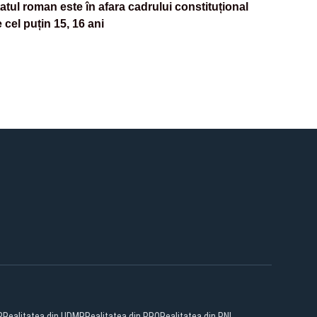
atul roman este în afara cadrului constituțional
 cel puțin 15, 16 ani
P
Realitatea din UDMR
Realitatea din PRO
Realitatea din PNL