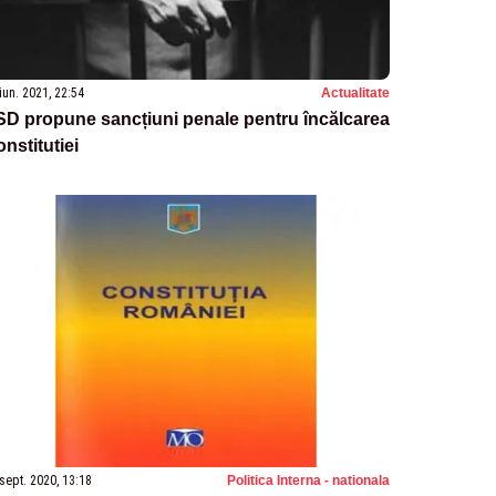
iun. 2021, 22:54
Actualitate
D propune sancțiuni penale pentru încălcarea
nstitutiei
sept. 2020, 13:18
Politica Interna - nationala