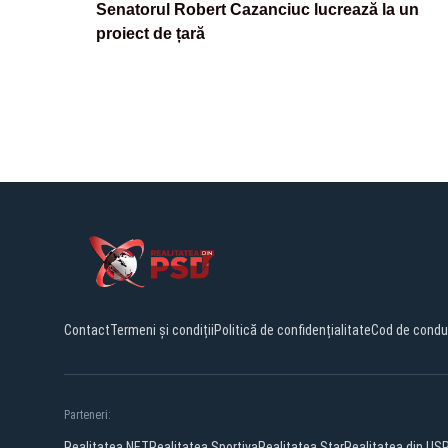
Senatorul Robert Cazanciuc lucrează la un
proiect de țară
Contact
Termeni și condiții
Politică de confidențialitate
Cod de condu
Parteneri:
Realitatea.NET
Realitatea Sportiva
Realitatea Star
Realitatea din US