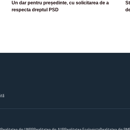
Un dar pentru președinte, cu solicitarea de a
St
respecta dreptul PSD
de
ită
R
Realitatea din UNPR
Realitatea din AUR
Realitatea Ecologista
Realitatea din PM