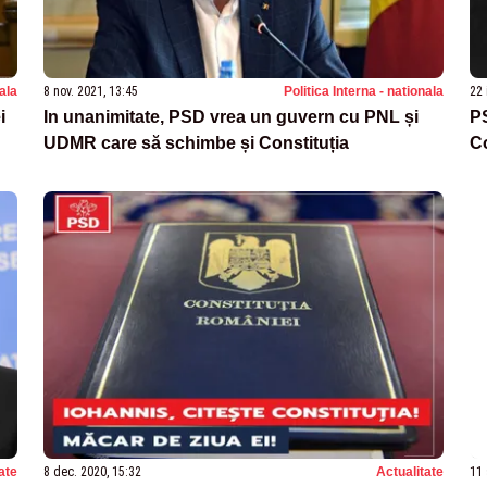
nala
8 nov. 2021, 13:45
Politica Interna - nationala
22 
i
In unanimitate, PSD vrea un guvern cu PNL și
PS
UDMR care să schimbe și Constituția
Co
ate
8 dec. 2020, 15:32
Actualitate
11 